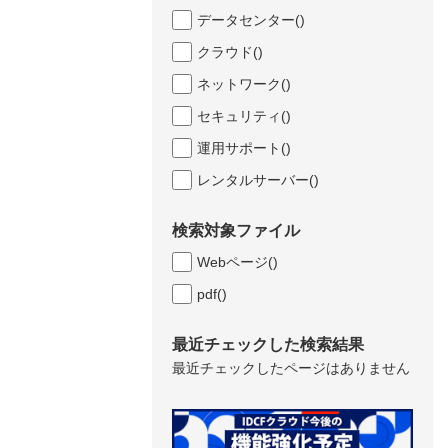
データセンター
()
クラウド
()
ネットワーク
()
セキュリティ
()
運用サポート
()
レンタルサーバー
()
検索対象ファイル
Webページ
()
pdf
()
最近チェックした検索結果
最近チェックしたページはありません