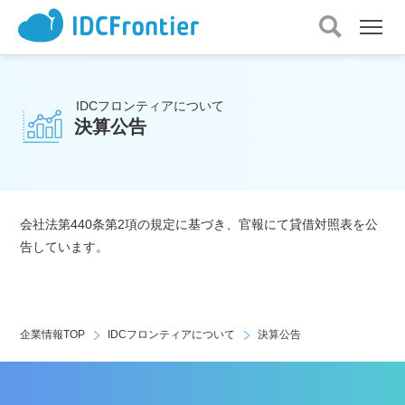
メ
ニ
ュ
ー
IDCフロンティアについて
を
決算公告
開
く
会社法第440条第2項の規定に基づき、官報にて貸借対照表を公
告しています。
企業情報TOP
IDCフロンティアについて
決算公告