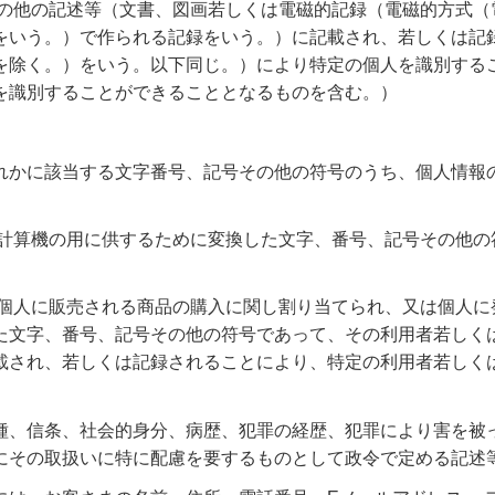
その他の記述等（文書、図画若しくは電磁的記録（電磁的方式（
をいう。）で作られる記録をいう。）に記載され、若しくは記
を除く。）をいう。以下同じ。）により特定の個人を識別する
を識別することができることとなるものを含む。）
れかに該当する文字番号、記号その他の符号のうち、個人情報
子計算機の用に供するために変換した文字、番号、記号その他の
は個人に販売される商品の購入に関し割り当てられ、又は個人に
た文字、番号、記号その他の符号であって、その利用者若しく
載され、若しくは記録されることにより、特定の利用者若しく
種、信条、社会的身分、病歴、犯罪の経歴、犯罪により害を被
にその取扱いに特に配慮を要するものとして政令で定める記述