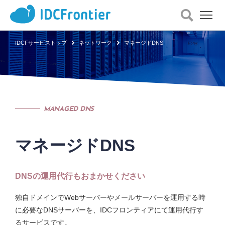
メ
ニ
ュ
IDCFサービストップ
ネットワーク
マネージドDNS
ー
を
開
く
MANAGED DNS
マネージドDNS
DNSの運用代行もおまかせください
独自ドメインでWebサーバーやメールサーバーを運用する時
に必要なDNSサーバーを、IDCフロンティアにて運用代行す
るサービスです。