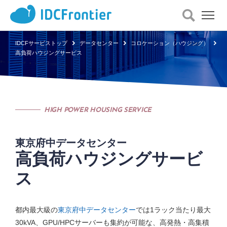
メ
ニ
ュ
IDCFサービストップ
データセンター
コロケーション（ハウジング）
ー
高負荷ハウジングサービス
を
開
く
HIGH POWER HOUSING SERVICE
東京府中データセンター
高負荷ハウジングサービ
ス
都内最大級の
東京府中データセンター
では1ラック当たり最大
30kVA、GPU/HPCサーバーも集約が可能な、高発熱・高集積