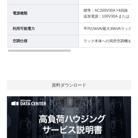
標準：AC200V30A ×4回路
電源種類
追加電源：100V30A または 20
利用可能電力
平均15kVA/最大30kVAラック
空調仕様
ラック本体への局所空調機を設