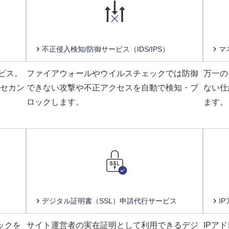
不正侵入検知/防御サービス
（IDS/IPS）
マ
ビス。
ファイアウォールやウイルスチェックでは防御
万一の
はセカン
できない攻撃や不正アクセスを自動で検知・ブ
ない仕
ロックします。
ます。
デジタル証明書（SSL）
申請代行サービス
I
ックを
サイト運営者の実在証明として利用できるデジ
IPア