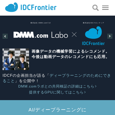
メ
ニ
ュ
ー
株式会社 DMM.comラボ
株式会社IDCフロンティア
を
開
く
画像データの機械学習によるレコメンド。
今後は動画データのレコメンドにも応用。
IDCFの企画担当が語る「
ディープラーニングのためにでき
ること
」を公開中！
DMM.comラボとの共同検証の詳細はこちら
提供するGPUに関してはこちら
AI/ディープラーニングに