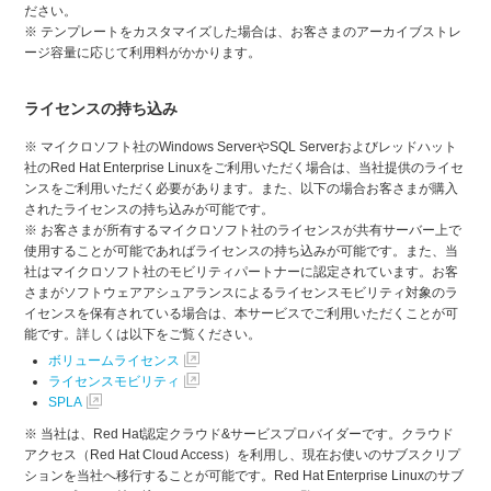
ださい。
※ テンプレートをカスタマイズした場合は、お客さまのアーカイブストレ
ージ容量に応じて利用料がかかります。
ライセンスの持ち込み
※ マイクロソフト社のWindows ServerやSQL Serverおよびレッドハット
社のRed Hat Enterprise Linuxをご利用いただく場合は、当社提供のライセ
ンスをご利用いただく必要があります。また、以下の場合お客さまが購入
されたライセンスの持ち込みが可能です。
※ お客さまが所有するマイクロソフト社のライセンスが共有サーバー上で
使用することが可能であればライセンスの持ち込みが可能です。また、当
社はマイクロソフト社のモビリティパートナーに認定されています。お客
さまがソフトウェアアシュアランスによるライセンスモビリティ対象のラ
イセンスを保有されている場合は、本サービスでご利用いただくことが可
能です。詳しくは以下をご覧ください。
ボリュームライセンス
ライセンスモビリティ
SPLA
※ 当社は、Red Hat認定クラウド&サービスプロバイダーです。クラウド
アクセス（Red Hat Cloud Access）を利用し、現在お使いのサブスクリプ
ションを当社へ移行することが可能です。Red Hat Enterprise Linuxのサブ