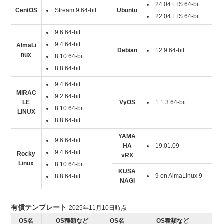
24.04 LTS 64-bit
CentOS
Stream 9 64-bit
Ubuntu
22.04 LTS 64-bit
9.6 64-bit
9.4 64-bit
AlmaLi
Debian
12.9 64-bit
nux
8.10 64-bit
8.8 64-bit
9.4 64-bit
MIRAC
9.2 64-bit
LE
VyOS
1.1.3 64-bit
8.10 64-bit
LINUX
8.8 64-bit
YAMA
9.6 64-bit
HA
19.01.09
9.4 64-bit
Rocky
vRX
Linux
8.10 64-bit
KUSA
9 on AlmaLinux 9
8.8 64-bit
NAGI
有償テンプレート
2025年11月10日時点
OS名
OS種類など
OS名
OS種類など