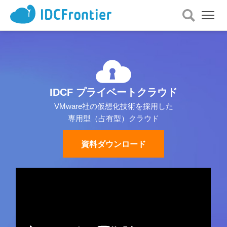
メ
ニ
ュ
ー
を
開
く
IDCF プライベートクラウド
VMware社の仮想化技術を採用した
専用型（占有型）クラウド
資料ダウンロード