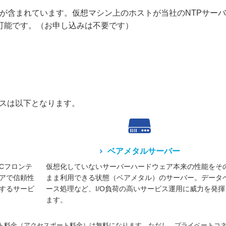
バーが含まれています。仮想マシン上のホストが当社のNTPサー
可能です。（お申し込みは不要です）
ビスは以下となります。
ベアメタルサーバー
Cフロンテ
仮想化していないサーバーハードウェア本来の性能をそ
アで信頼性
まま利用できる状態（ベアメタル）のサーバー。データ
するサービ
ース処理など、I/O負荷の高いサービス運用に威力を発揮
ます。
ト料金（アクセスポート料金）は無料になります。ただし、プライベートコ