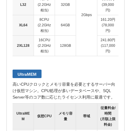
L32
(2.2GHz
32GB
(39,000
相当)
円)
2Gbps
8CPU
161.20円
XL64
(2.2GHz
64GB
(78,000
相当)
円)
16CPU
241.80円
2XL128
(2.2GHz
128GB
(117,000
相当)
円)
UltraMEM
高いCPUクロックとメモリ容量を必要とするサーバー向
け仮想マシン。CPU処理が多いデータベースや、SQL
Server等のコア数に応じたライセンス利用に最適です。
従量料金/
UltraME
メモリ容
時間
仮想CPU
帯域
M
量
(月額上限
料金)