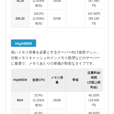
XL16
(2.6GHz
16GB
(47,580
相当)
円)
16CPU
197.60円
2XL32
(2.6GHz
32GB
(95,160
相当)
円)
HighMEM
高いメモリ容量を必要とするサーバー向け仮想マシン。
分散メモリキャッシュやインメモリ処理などのサーバー
に最適で、メモリあたりの単価が割安なタイプです。
従量料金/
メモリ容
時間
HighMEM
仮想CPU
帯域
量
(月額上限
料金)
2CPU
40.30円
M16
(2.2GHz
16GB
(19,500
相当)
円)
4CPU
80.60円