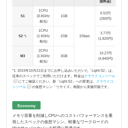
限料金)
1CPU
0.52円
S1
(0.8GHz
1GB
(260円)
相当)
1CPU
3.77円
S2
(1.6GHz
2GB
2Gbps
*1
(1,820円)
相当)
2CPU
10.27円
M3
(1.6GHz
3GB
(4,940円)
相当)
*1: 2015年10月21日までにお申し込みいただいた「Light-S2」は、
従来のスペックでご利用いただけます。料金は
クラウドコンソール
にてご確認ください。新「Light.S2」への変更は、
クラウドコ
ンソール
の仮想マシン「リサイズ」画面から実施可能です。
Economy
メモリ容量を削減しCPUへのコストパフォーマンスを重
視したスペックの仮想マシン。軽量なワークロードの