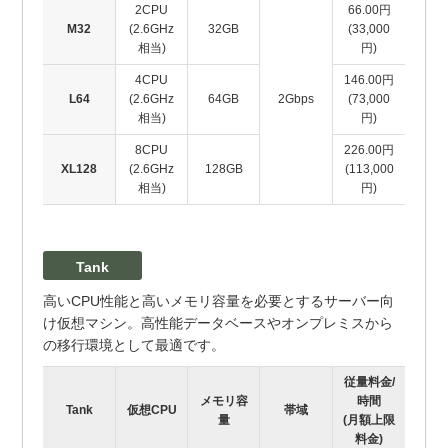
2CPU
66.00円
M32
(2.6GHz
32GB
(33,000
相当)
円)
4CPU
146.00円
L64
(2.6GHz
64GB
2Gbps
(73,000
相当)
円)
8CPU
226.00円
XL128
(2.6GHz
128GB
(113,000
相当)
円)
Tank
高いCPU性能と高いメモリ容量を必要とするサーバー向
け仮想マシン。高性能データベースやオンプレミスから
の移行環境として最適です。
従量料金/
メモリ容
時間
Tank
仮想CPU
帯域
量
(月額上限
料金)