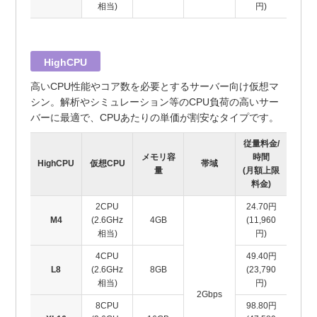
相当)
円)
HighCPU
高いCPU性能やコア数を必要とするサーバー向け仮想マ
シン。解析やシミュレーション等のCPU負荷の高いサー
バーに最適で、CPUあたりの単価が割安なタイプです。
従量料金/
メモリ容
時間
HighCPU
仮想CPU
帯域
量
(月額上限
料金)
2CPU
24.70円
M4
(2.6GHz
4GB
(11,960
相当)
円)
4CPU
49.40円
L8
(2.6GHz
8GB
(23,790
相当)
円)
2Gbps
8CPU
98.80円