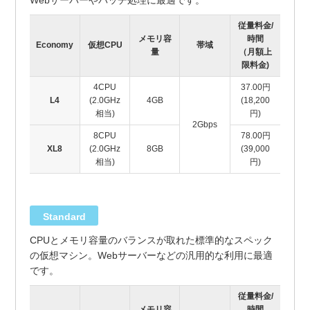
Webサーバーやバッチ処理に最適です。
従量料金/
メモリ容
時間
Economy
仮想CPU
帯域
量
（月額上
限料金)
4CPU
37.00円
L4
(2.0GHz
4GB
(18,200
相当)
円)
2Gbps
8CPU
78.00円
XL8
(2.0GHz
8GB
(39,000
相当)
円)
Standard
CPUとメモリ容量のバランスが取れた標準的なスペック
の仮想マシン。Webサーバーなどの汎用的な利用に最適
です。
従量料金/
メモリ容
時間