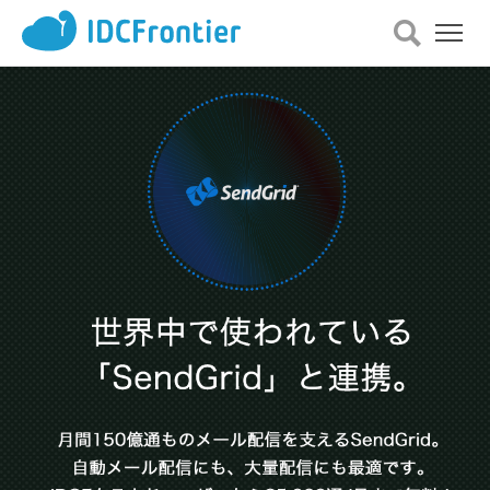
メ
ニ
ュ
ー
を
開
く