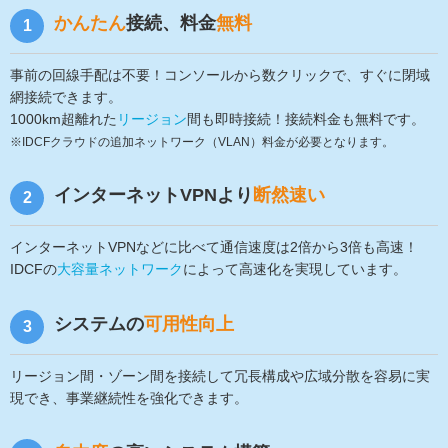
かんたん
接続、料金
無料
1
事前の回線手配は不要！コンソールから数クリックで、すぐに閉域
網接続できます。
1000km超離れた
リージョン
間も即時接続！接続料金も無料です。
※IDCFクラウドの追加ネットワーク（VLAN）料金が必要となります。
インターネットVPNより
断然速い
2
インターネットVPNなどに比べて通信速度は2倍から3倍も高速！
IDCFの
大容量ネットワーク
によって高速化を実現しています。
システムの
可用性向上
3
リージョン間・ゾーン間を接続して冗長構成や広域分散を容易に実
現でき、事業継続性を強化できます。