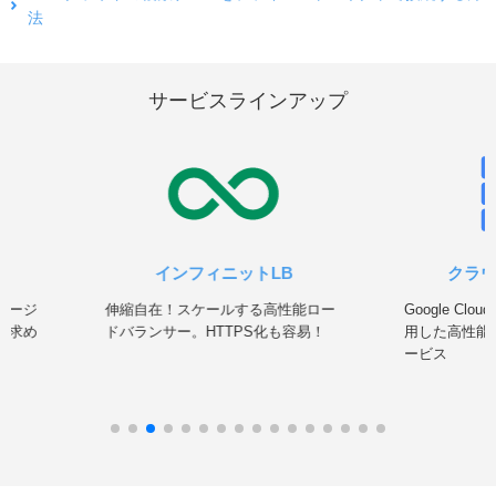
法
サービスラインアップ
インフィニットLB
クラ
ネージ
伸縮自在！スケールする高性能ロー
Google Clou
を求め
ドバランサー。HTTPS化も容易！
用した高性能
ービス