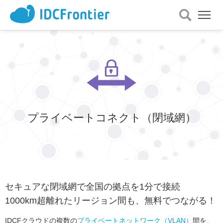
メ
ニ
ュ
ー
を
開
く
プライベートコネクト
（閉域網）
セキュアな閉域網で全国の拠点を1分で接続
1000km超離れたリージョン間も、無料でつながる！
IDCFクラウドの複数の
プライベートネットワーク（VLAN）
間を、