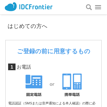
メ
ニ
ュ
ー
はじめての方へ
を
開
く
ご登録の前に用意するもの
1
お電話
電話認証（SMSまたは音声通知による本人確認）の際に必