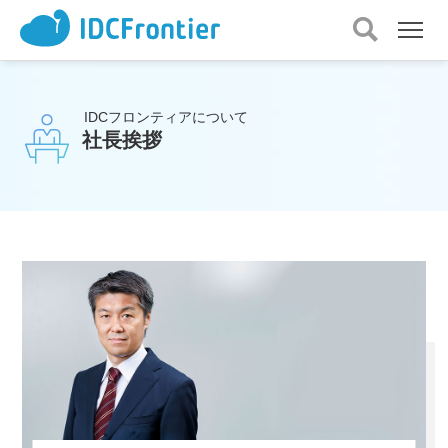
メ
ニ
ュ
ー
IDCフロンティアについて
を
社長挨拶
開
く