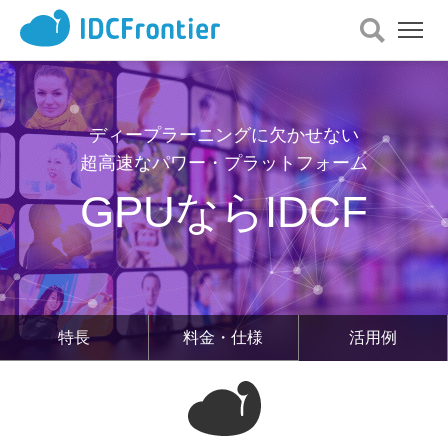
メ
ニ
ュ
ー
を
開
ディープラーニングに欠かせない
く
超高速なパワー・プラットフォーム
GPUならIDCF
特長
料金・仕様
活用例