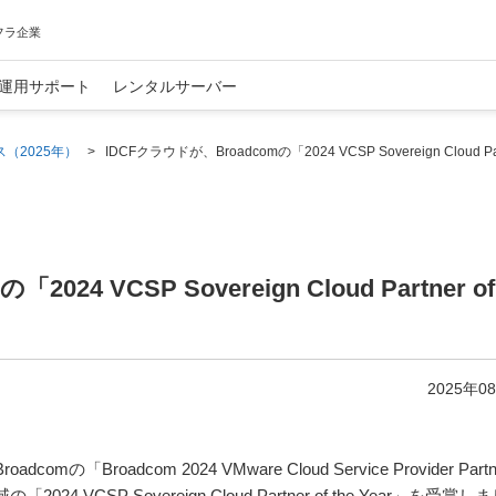
フラ企業
運用サポート
レンタルサーバー
（2025年）
>
IDCFクラウドが、Broadcomの「2024 VCSP Sovereign Cloud Par
）
24 VCSP Sovereign Cloud Partner of 
2025年0
「Broadcom 2024 VMware Cloud Service Provider Partn
 VCSP Sovereign Cloud Partner of the Year」を受賞