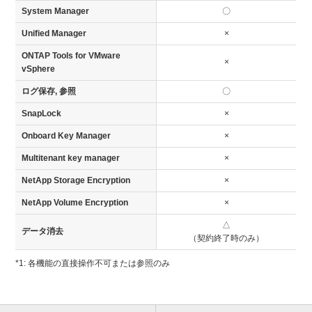
System Manager
〇
Unified Manager
×
ONTAP Tools for VMware
×
vSphere
ログ保存, 参照
〇
SnapLock
×
Onboard Key Manager
×
Multitenant key manager
×
NetApp Storage Encryption
×
NetApp Volume Encryption
×
△
データ消去
（契約終了時のみ）
*1: 各機能の直接操作不可または参照のみ