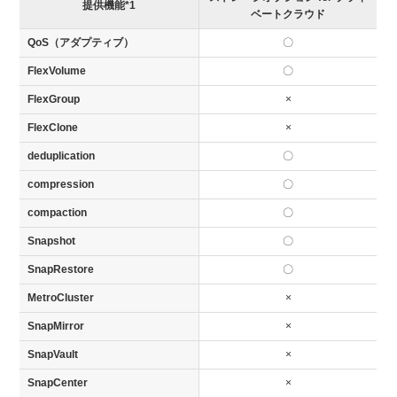
提供機能*1
ベートクラウド
QoS（アダプティブ）
〇
FlexVolume
〇
FlexGroup
×
FlexClone
×
deduplication
〇
compression
〇
compaction
〇
Snapshot
〇
SnapRestore
〇
MetroCluster
×
SnapMirror
×
SnapVault
×
SnapCenter
×