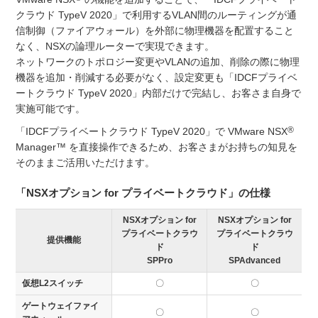
クラウド TypeV 2020」で利用するVLAN間のルーティングが通
信制御（ファイアウォール）を外部に物理機器を配置すること
なく、NSXの論理ルーターで実現できます。
ネットワークのトポロジー変更やVLANの追加、削除の際に物理
機器を追加・削減する必要がなく、設定変更も「IDCFプライベ
ートクラウド TypeV 2020」内部だけで完結し、お客さま自身で
実施可能です。
®
「IDCFプライベートクラウド TypeV 2020」で VMware NSX
Manager™ を直接操作できるため、お客さまがお持ちの知見を
そのままご活用いただけます。
「NSXオプション for プライベートクラウド」の仕様
NSXオプション for
NSXオプション for
プライベートクラウ
プライベートクラウ
提供機能
ド
ド
SPPro
SPAdvanced
仮想L2スイッチ
〇
〇
ゲートウェイファイ
〇
〇