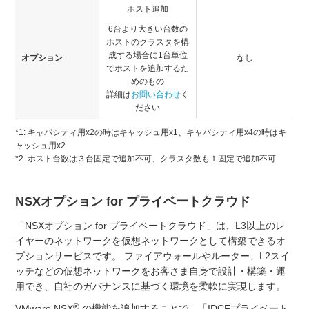
ホスト追加
6台より大きい台数の
ホストのクラスタを構
成する場合に1台単位
オプション
なし
でホストを追加するた
めのもの
詳細は
お問い合わせ
く
ださい
*1: キャパシティ用x2の時はキャッシュ用x1、キャパシティ用x4の時はキ
ャッシュ用x2
*2: ホスト台数は３台固定で追加不可、クラスタ数も１固定で追加不可
NSXオプション for プライベートクラウド
「NSXオプション for プライベートクラウド」は、L3以上のレ
イヤーのネットワークを仮想ネットワークとして構築できるオ
プションサービスです。 ファイアウォールやルーター、L2スイ
ッチなどの仮想ネットワークをお客さま自身で設計・構築・運
用でき、自社のガバナンスに基づく環境を柔軟に実現します。
®
VMware NSX
の機能を追加することで、「IDCFプライベート