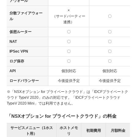
アウォール
×
分散ファイアウォー
（サードパーティー
〇
ル
連携）
仮想ルーター
〇
〇
NAT
〇
〇
IPSec VPN
〇
〇
ログ保存
〇
〇
API
個別対応
個別対応
ロードバランサー
今後提供予定
今後提供予定
※「NSXオプション for プライベートクラウド」は「IDCFプライベートク
ラウド TypeV 2020」のみの対応です。「IDCFプライベートクラウド
TypeV 2020 Mini」では利用できません。
「NSXオプション for プライベートクラウド」の料金
サービスメニュー（1ホス
ホストメモ
初期費用
月額料金
ト用）
リ