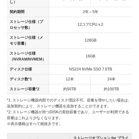
し）
契約期間
2年～5年
ストレージ仕様（プ
12コアCPU x 2
ロセッサ数）
ストレージ仕様（メ
128GB
モリ容量）
ストレージ仕様
16GB
（NVRAM/NVMEM）
ディスク仕様
NS224 NVMe SSD 7.6TB
ディスク数*1
12本
24本
ストレージ容量*2
約50TB
約100TB
*1: ストレージ機器内部でのディスク増設不可。容量を増やしたい場合は、
追加契約により、ストレージ機器を追加することができます。
*2: ストレージ機器が持つDISKの実効容量であり、ユーザーが利用できる
容量はこれより少なくなります。
※表示価格はすべて税抜きです。
ストレージオプション for プライ