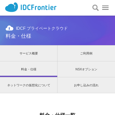
メ
ニ
ュ
ー
を
IDCF プライベートクラウド
開
料金・仕様
く
サービス概要
ご利用例
料金・仕様
NSXオプション
ネットワークの仮想化について
お申し込みの流れ