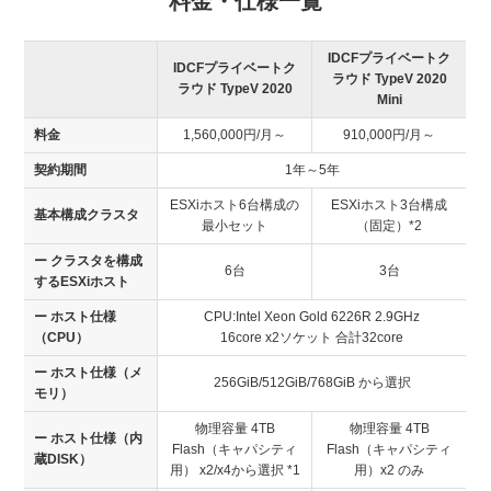
料金・仕様一覧
IDCFプライベートク
IDCFプライベートク
ラウド TypeV 2020
ラウド TypeV 2020
Mini
料金
1,560,000円/月～
910,000円/月～
契約期間
1年～5年
ESXiホスト6台構成の
ESXiホスト3台構成
基本構成クラスタ
最小セット
（固定）
*2
ー クラスタを構成
6台
3台
するESXiホスト
ー ホスト仕様
CPU:Intel Xeon Gold 6226R 2.9GHz
（CPU）
16core x2ソケット 合計32core
ー ホスト仕様（メ
256GiB/512GiB/768GiB から選択
モリ）
物理容量 4TB
物理容量 4TB
ー ホスト仕様（内
Flash（キャパシティ
Flash（キャパシティ
蔵DISK）
用） x2/x4から選択
*1
用）x2 のみ