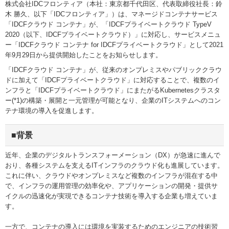
株式会社IDCフロンティア（本社：東京都千代田区、代表取締役社長：鈴
木 勝久、以下「IDCフロンティア」）は、マネージドコンテナサービス
「IDCFクラウド コンテナ」が、「IDCFプライベートクラウド TypeV
2020（以下、IDCFプライベートクラウド）」に対応し、サービスメニュ
ー「IDCFクラウド コンテナ for IDCFプライベートクラウド」として2021
年9月29日から提供開始したことをお知らせします。
「IDCFクラウド コンテナ」が、従来のオンプレミスやパブリッククラウ
ドに加えて「IDCFプライベートクラウド」に対応することで、複数のイ
ンフラと「IDCFプライベートクラウド」にまたがるKubernetesクラスタ
ー(*1)の構築・展開と一元管理が可能となり、企業のITシステムへのコン
テナ環境の導入を促進します。
■背景
近年、企業のデジタルトランスフォーメーション（DX）が急速に進んで
おり、各種システムを支えるITインフラのクラウド化も進展しています。
これに伴い、クラウドやオンプレミスなど複数のインフラが混在する中
で、インフラの運用管理の効率化や、アプリケーションの開発・提供サ
イクルの迅速化が実現できるコンテナ技術を導入する企業も増えていま
す。
一方で、コンテナの導入には環境を実装するためのエンジニアの技術習