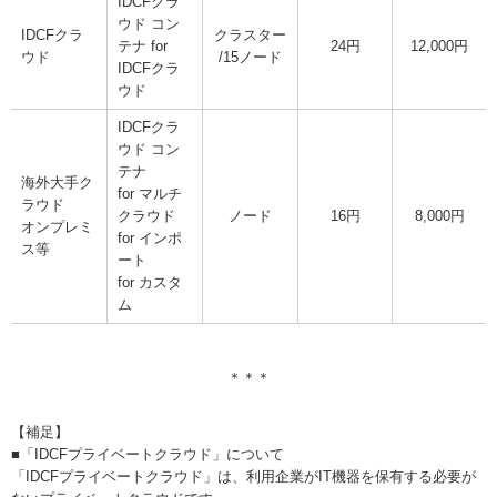
IDCFクラ
ウド コン
IDCFクラ
クラスター
テナ for
24円
12,000円
ウド
/15ノード
IDCFクラ
ウド
IDCFクラ
ウド コン
テナ
海外大手ク
for マルチ
ラウド
クラウド
ノード
16円
8,000円
オンプレミ
for インポ
ス等
ート
for カスタ
ム
＊＊＊
【補足】
■「IDCFプライベートクラウド」について
「IDCFプライベートクラウド」は、利用企業がIT機器を保有する必要が