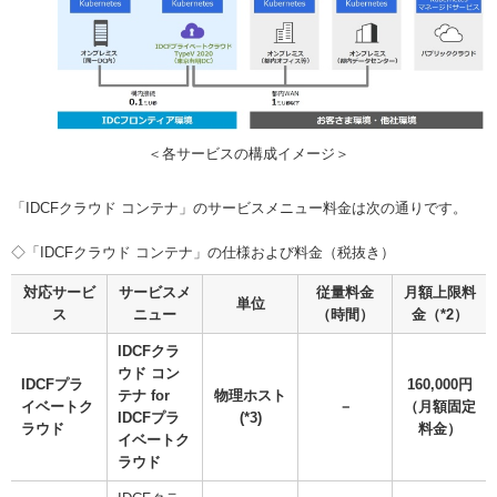
＜各サービスの構成イメージ＞
「IDCFクラウド コンテナ」のサービスメニュー料金は次の通りです。
◇「IDCFクラウド コンテナ」の仕様および料金（税抜き）
対応サービ
サービスメ
従量料金
月額上限料
単位
ス
ニュー
（時間）
金（*2）
IDCFクラ
ウド コン
IDCFプラ
160,000円
テナ for
物理ホスト
イベートク
－
（月額固定
IDCFプラ
(*3)
ラウド
料金）
イベートク
ラウド