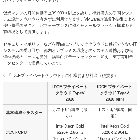
ないプライベートクラウドです。
仮想マシンの月間稼働率は99.999％以上を誇り、機器購入の手間やシス
テム設計ノウハウを有さずに利用できます。VMwareの仮想化技術による
使い勝手の良さと、パフォーマンスに優れたオールフラッシュ構成を専
有環境として提供します。
セキュリティポリシーなどを理由にパブリッククラウドに移行できないIT
システムの受け皿や、都内オンプレミス環境とのシステム連携および低
遅延接続のニーズを受け、福島白河データセンターに加え、東京有明デ
ータセンターで提供しています。
◇「IDCFプライベートクラウド」の仕様および料金（税抜き）
IDCF プライベート
IDCF プライベート
クラウド TypeV
クラウド TypeV
2020
2020 Mini
ホスト6台構成（最
ホスト3台構成（固
基本構成クラスター
小）
定）
Intel Xeon Gold
Intel Xeon Gold
ホストCPU
6226R 2.9GHz
6226R 2.9GHz
16core x2ソケット
16core x2ソケット