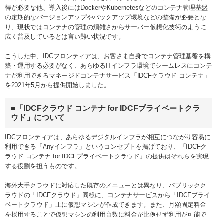
得が必要な他、導入後にはDockerやKubernetesなどのコンテナ管理基盤
の定期的なバージョンアップやバックアップ環境などの整備が必要とな
り、現状ではコンテナの管理の煩雑さからサーバー仮想化技術のように
広く普及しているとは言い難い状況です。
こうした中、IDCフロンティアは、お客さま自身でコンテナ管理基盤を構
築・運用する必要がなく、あらゆるITインフラ環境でシームレスにコンテ
ナが利用できるマネージドコンテナサービス「IDCFクラウド コンテナ」
を2021年5月から提供開始しました。
■「IDCFクラウド コンテナ for IDCFプライベートクラ
ウド」について
IDCフロンティアは、あらゆるデジタルインフラが相互につながり容易に
利用できる「Anyインフラ」というコンセプトを掲げており、「IDCFク
ラウド コンテナ for IDCFプライベートクラウド」の提供はそれらを実現
する役割を担うものです。
海外大手クラウドに対応した既存のメニューとは異なり、パブリックク
ラウドの「IDCFクラウド」同様に、コンテナサービスから「IDCFプライ
ベートクラウド」上に仮想マシンが作成できます。また、月額固定料金
を採用することで仮想マシンの利用台数に料金が比例せず利用が可能で