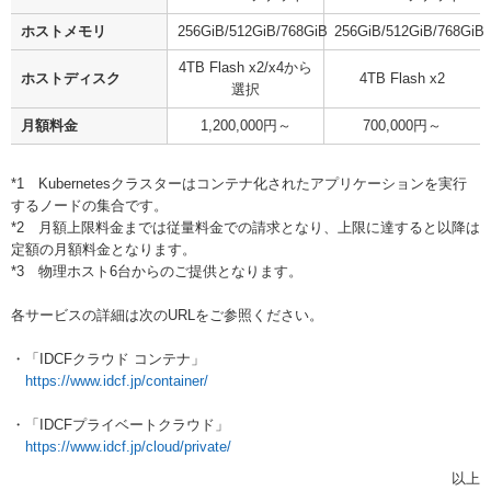
ホストメモリ
256GiB/512GiB/768GiB
256GiB/512GiB/768GiB
4TB Flash x2/x4から
ホストディスク
4TB Flash x2
選択
月額料金
1,200,000円～
700,000円～
*1 Kubernetesクラスターはコンテナ化されたアプリケーションを実行
するノードの集合です。
*2 月額上限料金までは従量料金での請求となり、上限に達すると以降は
定額の月額料金となります。
*3 物理ホスト6台からのご提供となります。
各サービスの詳細は次のURLをご参照ください。
・「IDCFクラウド コンテナ」
https://www.idcf.jp/container/
・「IDCFプライベートクラウド」
https://www.idcf.jp/cloud/private/
以上