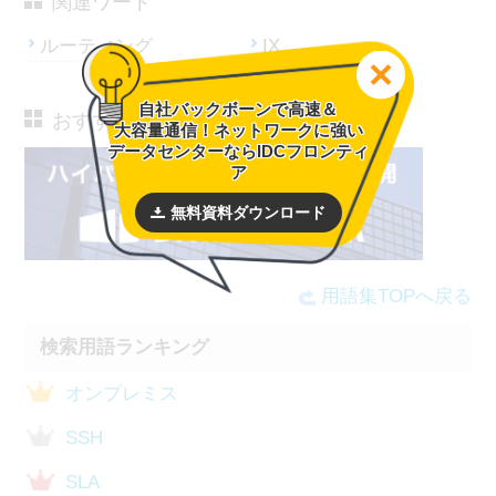
関連ワード
ルーティング
IX
自社バックボーンで高速＆
おすすめサービス
大容量通信！ネットワークに強い
データセンターならIDCフロンティ
ア
無料資料ダウンロード
用語集TOPへ戻る
検索用語ランキング
オンプレミス
SSH
SLA