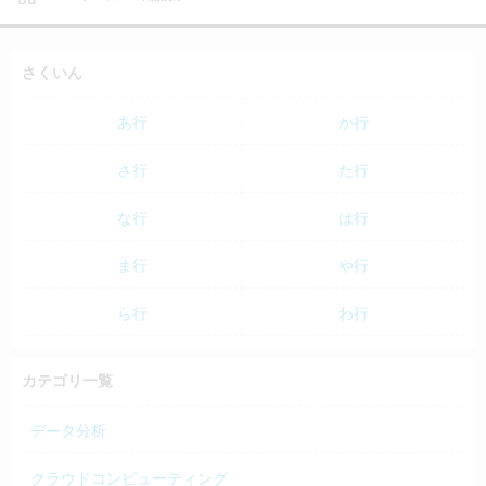
さくいん
あ行
か行
さ行
た行
な行
は行
ま行
や行
ら行
わ行
カテゴリ一覧
データ分析
クラウドコンピューティング