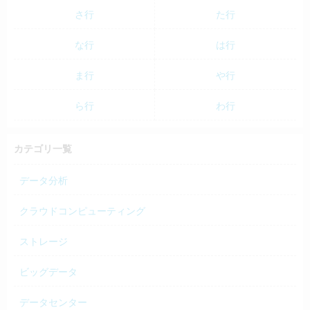
さ行
た行
な行
は行
ま行
や行
ら行
わ行
カテゴリ一覧
データ分析
クラウドコンピューティング
ストレージ
ビッグデータ
データセンター