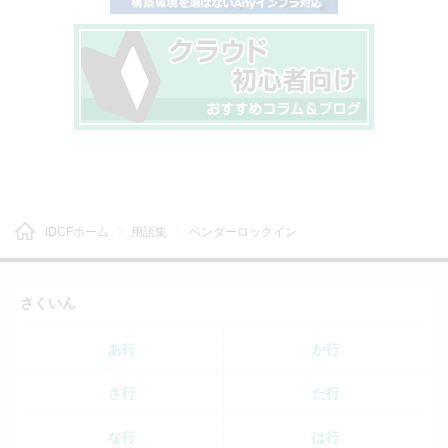
IDCFホーム
用語集
ベンダーロックイン
さくいん
あ行
か行
さ行
た行
な行
は行