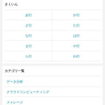
さくいん
あ行
か行
さ行
た行
な行
は行
ま行
や行
ら行
わ行
カテゴリ一覧
データ分析
クラウドコンピューティング
ストレージ