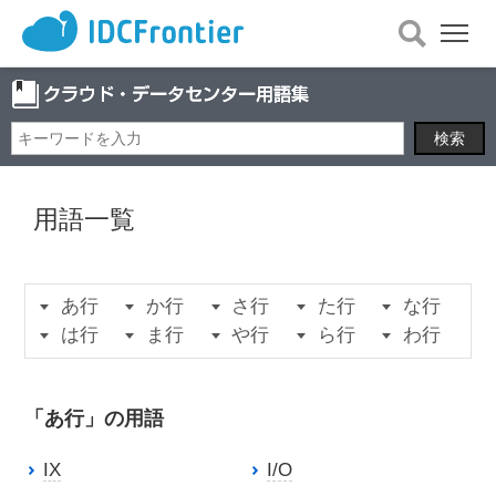
メ
ニ
ュ
ー
を
開
く
用語一覧
あ行
か行
さ行
た行
な行
は行
ま行
や行
ら行
わ行
「あ行」の用語
IX
I/O